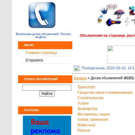
Бесплатная доска объявлений. Ростов-
Объявления на странице, рас
на-Дону.
МЕНЮ
Главная страница
О проекте
Понедельник, 2026-08-10, 10:
Начало
» Доска объявлений (
6151
)
ПОИСК ОБЪЯВЛЕНИЙ
Транспорт
Средства связи и коммуникации
Строительство
Услуги
Знакомства
РЕКЛАМА
Материалы, сырье
Хобби, увлечения
Животные
Разное