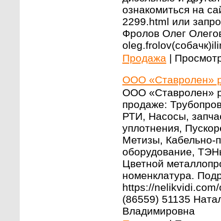
ознакомиться на сайт
2299.html или запр
Фролов Олег Олегов
oleg.frolov(собачк)il
Продажа
|
Просмотр
ООО «Ставролен» р
ООО «Ставролен» р
продаже: Трубопро
РТИ, Насосы, запча
уплотнения, Пуско
Метизы, Кабельно-
оборудование, ТЭН
Цветной металлопр
номенклатура. Под
https://nelikvidi.co
(86559) 51135 Ната
Владимировна