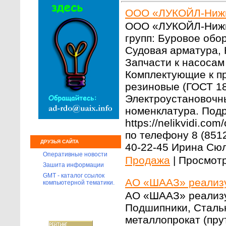
ООО «ЛУКОЙЛ-Нижн
ООО «ЛУКОЙЛ-Нижн
групп: Буровое обо
Судовая арматура, 
Запчасти к насосам
Комплектующие к пр
резиновые (ГОСТ 18
Электроустановочны
номенклатура. Под
https://nelikvidi.co
по телефону 8 (851
ДРУЗЬЯ САЙТА
40-22-45 Ирина Сю
Оперативные новости
Продажа
|
Просмотр
Зашита информации
GMT - каталог ссылок
АО «ШААЗ» реализу
компьютерной тематики.
АО «ШААЗ» реализу
Подшипники, Стальн
металлопрокат (пру