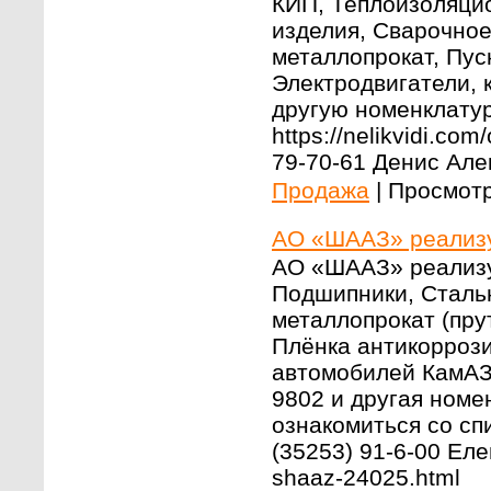
КИП, Теплоизоляци
изделия, Сварочно
металлопрокат, Пу
Электродвигатели, 
другую номенклату
https://nelikvidi.co
79-70-61 Денис Але
Продажа
|
Просмотр
АО «ШААЗ» реализу
АО «ШААЗ» реализу
Подшипники, Стальн
металлопрокат (пру
Плёнка антикоррози
автомобилей КамАЗ
9802 и другая номе
ознакомиться со сп
(35253) 91-6-00 Елен
shaaz-24025.html