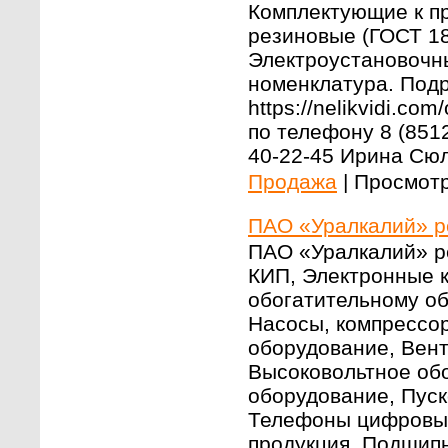
Комплектующие к пр
резиновые (ГОСТ 18
Электроустановочны
номенклатура. Под
https://nelikvidi.co
по телефону 8 (851
40-22-45 Ирина Сю
Продажа
|
Просмотр
ПАО «Уралкалий» р
ПАО «Уралкалий» ре
КИП, Электронные к
обогатительному о
Насосы, компрессор
оборудование, Вен
Высоковольтное об
оборудование, Пус
Телефоны цифровые
продукция, Подшипн