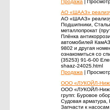
Продажа
|
Просмотр
АО «ШААЗ» реализу
АО «ШААЗ» реализу
Подшипники, Стальн
металлопрокат (пру
Плёнка антикоррози
автомобилей КамАЗ
9802 и другая номе
ознакомиться со сп
(35253) 91-6-00 Елен
shaaz-24025.html
Продажа
|
Просмотр
ООО «ЛУКОЙЛ-Нижн
ООО «ЛУКОЙЛ-Нижн
групп: Буровое обо
Судовая арматура, 
Запчасти к насосам