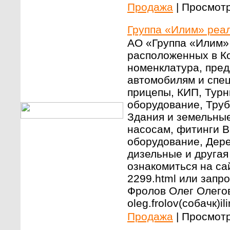
Продажа
|
Просмотр
Группа «Илим» реал
АО «Группа «Илим» 
расположенных в Ко
номенклатура, пред
автомобилям и спец
прицепы, КИП, Турн
оборудование, Труб
Здания и земельные
насосам, фитинги B
оборудование, Дер
дизельные и друга
ознакомиться на сайт
2299.html или запр
Фролов Олег Олегов
oleg.frolov(собачк)il
Продажа
|
Просмотр