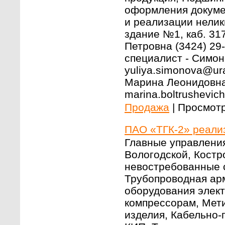
оформления докуме
и реализации неликв
здание №1, каб. 31
Петровна (3424) 29-
специалист - Симон
yuliya.simonova@ur
Марина Леонидовна 
marina.boltrushevic
Продажа
|
Просмотр
ПАО «ТГК-2» реали
Главные управления
Вологодской, Костр
невостребованные с
Трубопроводная ар
оборудования элект
компрессорам, Мети
изделия, Кабельно-